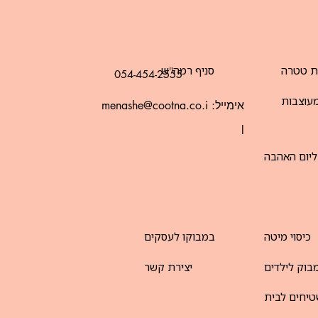
ת טטרה
סניף רמה"ש
054-454-2555
עוצבות
אימייל:
menashe@cootna.co.i
l
ליום האהבה
כיסוי מיטה
במבוקו לעסקים
בוק לילדים
יצירת קשר
יחים לבית