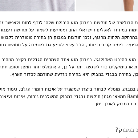
ת הבולטים של חולצות במבוק הוא היכולת שלהן לנדף לחות ולאפשר זרי
ימות במיוחד לאקלים הישראלי החם ומסייעות לשמור על תחושת רעננות 
הרחקת הלחות מהגוף, ולכן חולצות במבוק הן בחירה פופולרית ללבוש יו
פנאי. בימים קרירים יותר, הבד עשוי לסייע גם בשמירה על תחושת נוחו
 הוא ההיבט האקולוגי. במבוק הוא אחד הצמחים הגדלים בקצב המהיר בי
 או כימיקלים כדי לשגשג. יתר על כן, הוא פולט יותר חמצן וסופג יותר
ן, בחירה בבגדי במבוק היא בחירה מודעת שתורמת לכדור הארץ.
במבוק, מומלץ לבחור ביצרן שמקפיד על איכות חומרי הגלם, גימור מו
לשימוש יומיומי. ב-Bambooco תמצאו מגוון חולצות ובגדי במבוק המשלבים נוחות, איכות ו
ד הבמבוק לאורך זמן.
ת במבוק?