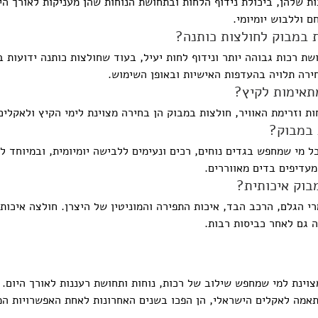
ת שלהן, ביכולת נידוף הלחות ובתחושת הנוחות שהן מעניקות לאורך היו
 וללבוש יומיומי.
 במבוק לחולצות כותנה?
ת רכות גבוהה יותר ונידוף לחות יעיל, בעוד שחולצות כותנה ידועות 
רה תלויה בהעדפות האישיות ובאופן השימוש.
תאימות לקיץ?
חות וזרימת האוויר, חולצות במבוק הן בחירה מצוינת לימי הקיץ ולאקלים
 במבוק?
ל מי שמחפש בגדים נוחים, רכים ונעימים ללבישה יומיומית, ובמיוחד ל
מעדיפים בדים מאווררים.
בוק איכותית?
י הגלם, הרכב הבד, איכות התפירה והמוניטין של היצרן. חולצה איכות
ה גם לאחר כביסות רבות.
וינת למי שמחפש שילוב של רכות, נוחות ותחושת רעננות לאורך היום. ב
אמה לאקלים הישראלי, הן הפכו בשנים האחרונות לאחת האפשרויות המ