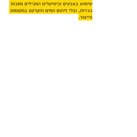
שימוש בצבעים וכימיקלים המכילים מתכות 
כבדות, ובלי זיהום המים והקרקע במקומות 
הייצור.