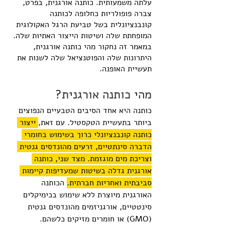
עלתה משמעותית. כותנה אורגנית, בפרט, 
צברה פופולריות כחלופה לכותנה 
קונבנציונלית בשל טביעת הרגל האקולוגית 
המופחתת שלה ושיטות הייצור האתיות שלה. 
במאמר זה נחקור מהי כותנה אורגנית, 
היתרונות שלה והפוטנציאל שלה לשנות את 
תעשיית האופנה.
מהי כותנה אורגנית?
כותנה היא אחד הסיבים הטבעיים הנפוצים 
ביותר בתעשיית הטקסטיל. עם זאת,
 ייצור 
כותנה קונבנציונלי כרוך בשימוש בחומרי 
הדברה סינתטיים, זרעים מהונדסים גנטית 
וצריכת מים מוגזמת. מצד שני, כותנה 
אורגנית גדלה בשיטות שמעדיפות קיימות 
סביבתית ואחריות חברתית.
 הכותנה 
האורגנית מיוצרת ללא שימוש בכימיקלים 
סינטטיים, אורגניזמים מהונדסים גנטית 
(GMO) או חומרים מזיקים כלשהם.