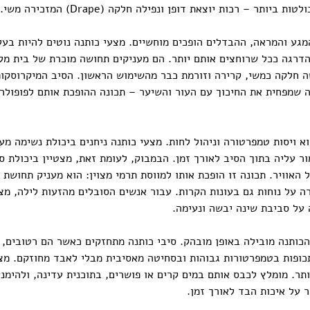
ותר – רכות יוצאת דופן ונפילה חלקה (Drape) המזכירה משי.
גע והמראה, ההבדלים הופכים מוחשיים. מצעי כותנה נוטים להיות בעל
דרגה ככל שרוחצים אותם יותר. הם מעניקים תחושה מוכרת של בית מלון
 חלקה כמשי, קרירה וזורמת כבר מהשימוש הראשון. הסיב המיקרוסקופ
ה שמפחית את החיכוך עם העור והשיער – תכונה ההופכת אותם לפופולרי
א ויסות טמפרטורה וניהול לחות. מצעי כותנה ניחנים ביכולת נשימה מעו
ר עליה בתוך הסיב לאורך זמן. הבמבוק, לעומת זאת, מצטיין ביכולת ס
 האוויר. תכונה זו הופכת אותו למווסת תרמי מצוין: הוא מעניק תחושת 
ה על נוחות גם בעונות הקרות. עבור אנשים הסובלים מהזעות לילה, מצ
 על סביבת שינה יבשה ונעימה.
כותנה מובילה באופן מובהק. סיבי כותנה מתחזקים כאשר הם רטובים, ו
כופות בטמפרטורות גבוהות ובסחיטה מאסיבית מבלי לאבד מחוזקם. מצ
ותר. מומלץ לכבס אותם במים קרים או פושרים, בתוכנית עדינה, ולהימנ
 על איכות הבד לאורך זמן.