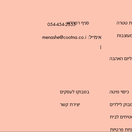
ת טטרה
סניף רמה"ש
054-454-2555
עוצבות
אימייל:
menashe@cootna.co.i
l
ליום האהבה
כיסוי מיטה
במבוקו לעסקים
בוק לילדים
יצירת קשר
יחים לבית
יות פרטיות