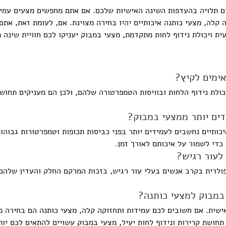
ים תלויה בהעדפות השינה האישיות שלכם. אם אתם מחפשים מצעים עמיד
קלה, מצעי כותנה איכותיים יהיו בחירה מצוינת. אם, לעומת זאת, אתם
ת ויכולת נידוף לחות מתקדמת, מצעי במבוק יעניקו לכם חוויית שינה 
ימים לקיץ?
כולת נידוף הלחות ובוויסות הטמפרטורה שלהם, ולכן הם מעניקים תחושת
דים יותר ממצעי במבוק?
יכותיים נחשבים לעמידים יותר בפני כביסות תכופות וטמפרטורות גבוהו
כדי לשמור על איכותם לאורך זמן.
לעור רגיש?
ולרית בקרב אנשים בעלי עור רגיש, בזכות המרקם החלק והעדין שלהם
 במבוק למצעי כותנה?
שית. אם חשובים לכם עמידות ותחזוקה קלה, מצעי כותנה הם בחירה מצ
תחושת קרירות ונידוף לחות יעיל, מצעי במבוק עשויים להתאים לכם יות