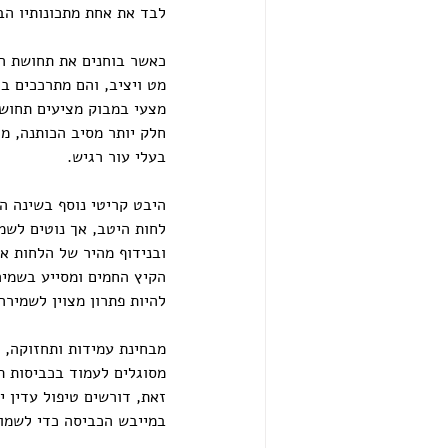
לבד את אחת מתכונותיו הבולטות בי
כאשר בוחנים את תחושת המ
מט ויציב, והם מתרככים בה
מצעי במבוק מציעים תחושה
חלק יותר מסיב הכותנה, מ
בעלי עור רגיש.
היבט קריטי נוסף בשינה הו
לחות היטב, אך נוטים לשמו
ובנידוף מהיר של הלחות אל
הקיץ החמים ומסייע בשמיר
להיות פתרון מצוין לשמירה
מבחינת עמידות ותחזוקה, ה
מסוגלים לעמוד בכביסות ת
זאת, דורשים טיפול עדין י
במייבש הכביסה כדי לשמור