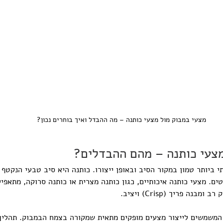
מצעי במבוק מול מצעי כותנה – מה ההבדל ואיך בוחרים נכון?
מצעי כותנה – מהם ההבדלים?
ביותר טמון במקור הסיב ובאופן ייצורו. כותנה היא סיב טבעי הנקטף 
טים. מצעי כותנה איכותיים, כגון כותנה מצרית או כותנה סרוקה, מתאפיי
נה פריך (Crisp) ויציב.
המשמשים לייצור מצעים מופקים מתאית שמקורה בצמח הבמבוק. תהליך 