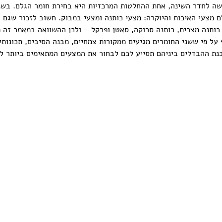
 לחדר השינה, אחת ההחלטות המרכזיות היא בחירת חומר הגלם. בשני
ם מצעי האיכות והיוקרה: מצעי כותנה ומצעי במבוק. חשוב לזכור שגם 
 כותנה מצרית, כותנה סרוקה, סאטן ופרקל – ולכן ההשוואה במאמר זה 
 על פי ששני החומרים מגיעים ממקורות צמחיים, מבנה הסיבים, תכונות
בנת ההבדלים ביניהם תסייע לכם לבחור את המצעים המתאימים ביותר ל