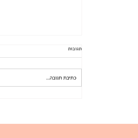
תגובות
כתיבת תגובה...
מדריך בדי הטקסטיל: מה ההבדל
בין כותנה מצרית, כותנה סרוקה,
ג'רסי וטריקו?