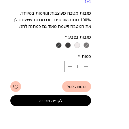
1+1
מגבות מטבח מעוצבות ונעימות במיוחד.
100% כותנה אורגנית. סט מגבות שישדרג לך
את המטבח וישמח מאוד גם כמתנה לחג/
ביקור אצל חברים. ניתן לבחירה בין 4 צבעים:
מגבות בצבע
*
שחור, לבן, אפור ואפור כהה, מגיע עם 2 כפות
הגשה מבמבוק.
כמות
*
הוספה לסל
לקנייה מהירה