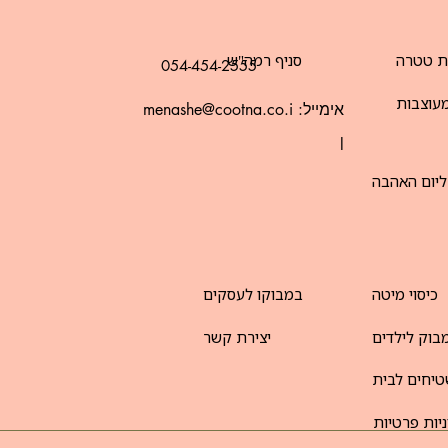
ת טטרה
סניף רמה"ש
054-454-2555
עוצבות
אימייל:
menashe@cootna.co.i
l
ליום האהבה
כיסוי מיטה
במבוקו לעסקים
בוק לילדים
יצירת קשר
יחים לבית
יות פרטיות