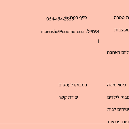
ת טטרה
סניף רמה"ש
054-454-2555
עוצבות
אימייל:
menashe@cootna.co.i
l
ליום האהבה
כיסוי מיטה
במבוקו לעסקים
בוק לילדים
יצירת קשר
יחים לבית
יות פרטיות