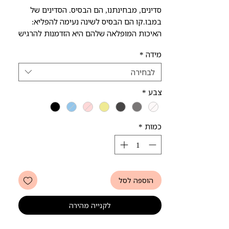
סדינים, מבחינתנו, הם הבסיס. הסדינים של
במבו.קו הם הבסיס לשינה נעימה להפליא:
האיכות המופלאה שלהם היא הזדמנות להרגיש
שאתם בחופשה יוקרתית בלי לצאת מהבית.
מידה
*
בד הבמבוק הרך והנעים, בשילוב העיצוב
האלגנטי והמינימליסטי של במבו.קו יספקו
לבחירה
לכם שינה חלומית באמת. כמו כל המצעים
צבע
*
שלנו, גם הסדינים היפו-אלרגנים, נושמים
ומושלמים לשמירה על חום הגוף שלכם -
בקיץ או בחורף. סדיני במבו.קו מגיעים במגוון
כמות
*
גדלים כדי להתאים לרוב סוגי המיטות
הקיימות.
הוספה לסל
לקנייה מהירה