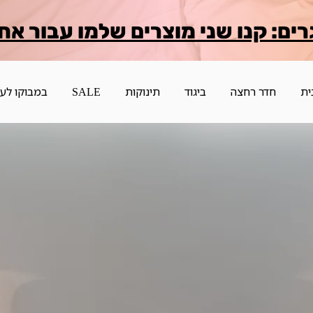
רים: קנו שני מוצרים שלמו עבור אח
ית
חדר רחצה
ביגוד
תינוקות
SALE
במבוקו לע
boo &
ו את החופשה לתוך ה