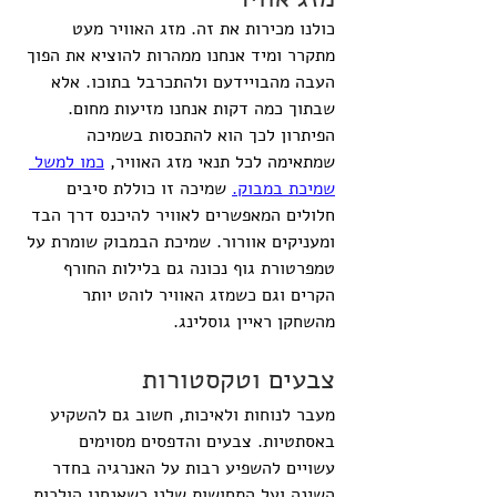
כולנו מכירות את זה. מזג האוויר מעט 
מתקרר ומיד אנחנו ממהרות להוציא את הפוך 
העבה מהבויידעם ולהתכרבל בתוכו. אלא 
שבתוך כמה דקות אנחנו מזיעות מחום. 
הפיתרון לכך הוא להתכסות בשמיכה 
שמתאימה לכל תנאי מזג האוויר, 
כמו למשל 
שמיכת במבוק.
 שמיכה זו כוללת סיבים 
חלולים המאפשרים לאוויר להיכנס דרך הבד 
ומעניקים אוורור. שמיכת הבמבוק שומרת על 
טמפרטורת גוף נכונה גם בלילות החורף 
הקרים וגם כשמזג האוויר לוהט יותר 
מהשחקן ראיין גוסלינג.
צבעים וטקסטורות
מעבר לנוחות ולאיכות, חשוב גם להשקיע 
באסתטיות. צבעים והדפסים מסוימים 
עשויים להשפיע רבות על האנרגיה בחדר 
השינה ועל התחושות שלנו כשאנחנו הולכות 