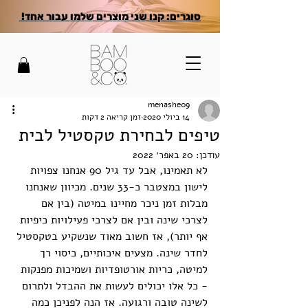
סוגרים: קנו שני מוצרים שלמו עבור אחד!
menashe09
14 ביולי 2020
זמן קריאה 2 דקות
טיפים לבחירת טקסטיל לבית
עודכן:
20 באפר׳ 2022
לא תאמינו, אבל עד גיל 90 אנחנו צפויות 
לישון במצטבר כ-33 שנים. מכיוון שאנחנו 
מבלות זמן ניכר מחיינו במיטה (בין אם 
לצרכי שינה ובין אם לצרכי פעילויות כיפיות 
אף יותר), אז חשוב מאוד שנשקיע בטקסטיל 
לחדר שינה. מצעים איכותיים, כיסוי רך 
למיטה, כריות אורטופדיות ושמיכות מפנקות 
- כל אלו יכולים לעשות את ההבדל ולתרום 
לשינה טובה ורגועה. אז הנה לפניכן כמה 