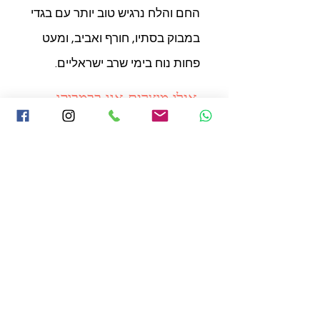
החם והלח נרגיש טוב יותר עם בגדי
במבוק בסתיו, חורף ואביב, ומעט
פחות נוח בימי שרב ישראליים.
אילו מוצרים אנו בבמבוקו
מייצרים?
מצעים, בגדי נוחות, מגבות,
גרביים, וכן שמיכות כירבולית
העשויות מתערובת של במבוק
וסיבי מיקרופייבר ממוחזרים.
מהי מדיניות משלוחים