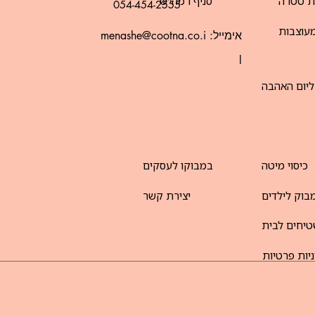
ת טטרה
סניף רמה"ש
054-454-2555
עוצבות
אימייל:
menashe@cootna.co.i
l
ליום האהבה
כיסוי מיטה
במבוקו לעסקים
בוק לילדים
יצירת קשר
יחים לבית
יות פרטיות