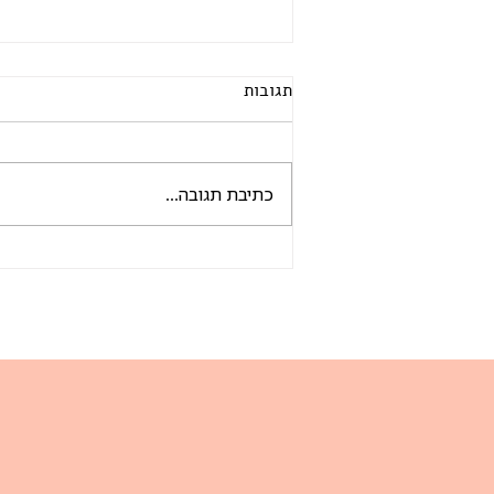
תגובות
כתיבת תגובה...
מדריך בדי הטקסטיל: מה ההבדל
בין כותנה מצרית, כותנה סרוקה,
ג'רסי וטריקו?