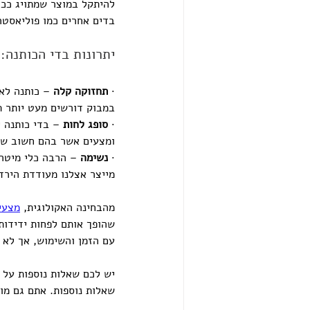
להיתקל במוצר שמתויג ככו
בדים אחרים כמו פוליאסטר
יתרונות בדי הכותנה:
· 
תחזוקה קלה 
– כותנה לא
במבוק דורשים מעט יותר ת
· 
סופג לחות
 – בדי כותנה 
ומצעים אשר בהם חשוב שה
· 
נשימה 
– הרבה כלי מיטה
מייצר אצלנו מעודדת הירד
מהבחינה האקולוגית, 
מצעי
שהופך אותם לפחות ידידות
עם הזמן והשימוש, אך לא 
יש לכם שאלות נוספות על ב
שאלות נוספות. אתם גם מו