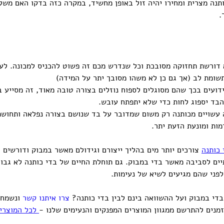
תנה מצרית ומחירו יהיה זול באופן מחשיד, במקרה כזה בדקו האם משלב
.
 דורשת תחזוקה מסובכת וכל שנדרש מכם זה פשוט להכניס למכונה. לעו
שומת לב (אך גם כן לא משהו מסובך יתר על המידה)
ידועים בכך שהם מסוגלים לספוח נוזלים בצורה טובה מאוד, זה מסייע 
בד יספוג לחות כדי שלא יתפתח עובש.
 עשויים מכותנה רק משום שמדובר על בד שנושם בצורה נפלאה ותחושת
מות ומונעת הזעת יתר.
 כותנה
 צורכים יותר מים בהליך ייצורם וגידולם מאשר במבוק ודורשים 
יים לסביבה מאשר בדי במבוק. גם תוחלת החיים של בדי כותנה לא גבו
לפני שהם מגיעים לשיא של נעימות.
די במבוק ועל ההשוואה בינם לבין בדי כותנה? 
צרו איתנו קשר
 ונשמח 
זמנים להתרשם ממגוון המוצרים המפנקים והנעימים שלנו -
 לכל המוצרי