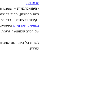
מבמבוק.
· 
היפואלרגניות 
– אומנם חל
צמח הבמבוק, מכיל רכיבים 
· 
קירור ורעננות
 – בדי במב
במצעים יוקרתיים
 העשויים
של הסיב שמאפשר זרימת או
למרות כל היתרונות שמנינו
עוררין.