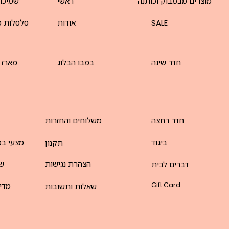
מוצרים מבמבוק וכותנה
ראשי
שמיכו
SALE
אודות
סלסלות מ
חדר שינה
במבו הבלוג
מארז 
חדר רחצה
משלוחים והחזרות
ביגוד
מצעי במ
תקנון
הצהרת נגישות
שט
דברים לבית
Gift Card
מדינ
שאלות ותשובות