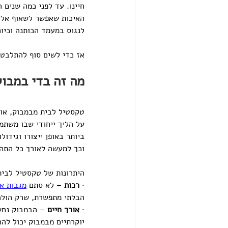
חיינו. עד לפני כמה שנים
האיכות שאפשר לשאוף אליה
לנגוס במעמד הכותנה וכיום
אז כדי לשים סוף להתלבטו
מה זה בדי במבוק
טקסטיל לבית מבמבוק, או 
על הליך ייחודי שבו משתמש
ביותר באופן ייצורו וגידו
וכך למעשה לאורך כל התהל
היתרונות של טקסטיל לבית 
· 
רכות
 – לא סתם 
מגבות אי
הבלתי מתפשרת, שרק הולכ
· 
אורך חיים
 – הבמבוק נחש
יוקרתיים מבמבוק יכול להח