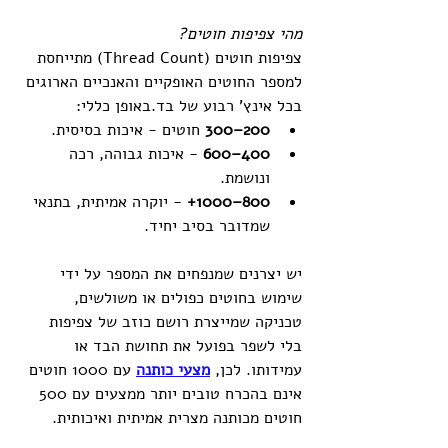
מהי צפיפות חוטים?
צפיפות חוטים (Thread Count) מתייחסת 
למספר החוטים האופקיים והאנכיים הארוגים 
בכל אינץ' רבוע של בד.באופן כללי:
200–300
 חוטים - איכות בסיסית.
400–600
 - איכות גבוהה, רכה 
ונושמת.
800–1000+
 - יוקרה אמיתית, בתנאי 
שמדובר בסיב יחיד.
יש יצרנים שמנפחים את המספר על ידי 
שימוש בחוטים כפולים או משולשים, 
טכניקה שמייצרת רושם כוזב של צפיפות 
בלי לשפר בפועל את תחושת הבד או 
עמידותו. לכן, 
מצעי כותנה
 עם 1000 חוטים 
אינם בהכרח טובים יותר ממצעים עם 500 
חוטים מכותנה מצרית אמיתית ואיכותית.