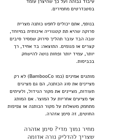
עיבוד גבוהה ועל כך שהיצרן עומד 
בסטנדרטים מחמירים. 
בנוסף, אתם יכולים לחפש כותנה מצרית 
סרוקה שהיא תת קטגוריה איכותית במיוחד, 
שבה הבד עובר תהליך סירוק שמסיר סיבים 
קצרים או פגומים. התוצאה: בד אחיד, רך 
יותר, עמיד יותר ופחות נוטה להישחק 
בכביסות.
מותגים אמינים (כמו BambooCo) לא רק 
מציינים את סוג הכותנה, הם גם מציגים 
תעודות, מציינים את מקור הגידול, ולעיתים 
אף מציעים אחריות על המוצר. אם המותג 
מתחמק משאלות על מקור הכותנה או צפיפות 
החוטים, זה סימן אזהרה.
מחיר נמוך מדי? סימן אזהרה 
שצריך להדליק נורה אדומה