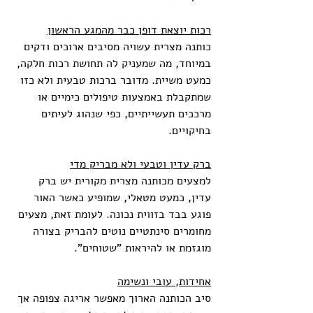
רכות יוצאת דופן כבר מהמגע הראשון
כותנה מצרית עשויה מסיבים ארוכים ודקים 
במיוחד, מה שמעניק לה תחושת רכות חלקה, 
כמעט משיית. מדובר ברכות טבעית ולא כזו 
שמתקבלת באמצעות טיפולים כימיים או 
מרככים תעשייתיים, כפי שנהוג לעיתים 
בחיקויים.
ברק עדין וטבעי ולא מבריק מדי
למצעים מכותנה מצרית מקורית יש ברק 
עדין, כמעט מטאלי, שמופיע כאשר האור 
פוגע בבד בזווית נכונה. לעומת זאת, מצעים 
מחומרים סינתטיים נוטים להבריק בצורה 
מוגזמת או להיראות "שטוחים".
אחידות, עובי ונשימה
סיב הכותנה הארוך מאפשר אריגה צפופה אך 