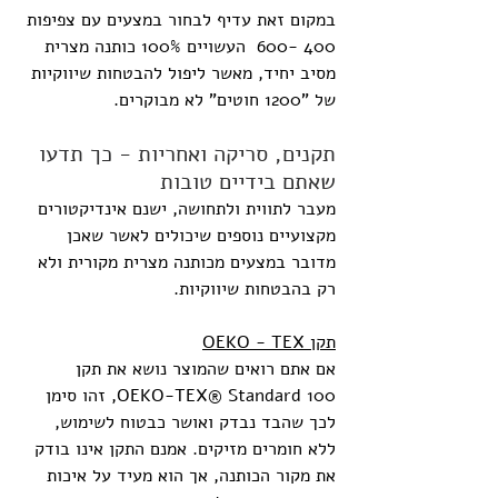
במקום זאת עדיף לבחור במצעים עם צפיפות 
400 -600  העשויים 100% כותנה מצרית 
מסיב יחיד, מאשר ליפול להבטחות שיווקיות 
של "1200 חוטים" לא מבוקרים.
תקנים, סריקה ואחריות - כך תדעו 
שאתם בידיים טובות
מעבר לתווית ולתחושה, ישנם אינדיקטורים 
מקצועיים נוספים שיכולים לאשר שאכן 
מדובר במצעים מכותנה מצרית מקורית ולא 
רק בהבטחות שיווקיות.
תקן OEKO - TEX
אם אתם רואים שהמוצר נושא את תקן 
OEKO-TEX® Standard 100, זהו סימן 
לכך שהבד נבדק ואושר כבטוח לשימוש, 
ללא חומרים מזיקים. אמנם התקן אינו בודק 
את מקור הכותנה, אך הוא מעיד על איכות 