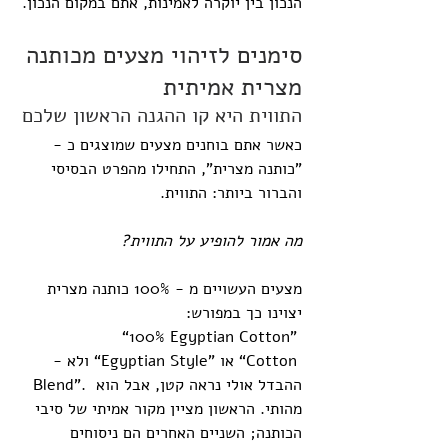
הנכון בין יוקרה לאמינות, אתם במקום הנכון.
סימנים לזיהוי מצעים מכותנה 
מצרית אמיתית
התווית היא קו ההגנה הראשון שלכם
כאשר אתם בוחנים מצעים שמוצגים כ - 
"כותנה מצרית", התחילו מהפרט הבסיסי 
והברור ביותר: התווית.
מה אמור להופיע על התווית?
מצעים העשויים מ - 100% כותנה מצרית 
יצוינו כך במפורש:
“100% Egyptian Cotton” 
- ולא “Egyptian Style” או “Cotton 
Blend”. ההבדל אולי נראה קטן, אבל הוא 
מהותי. הראשון מציין מקור אמיתי של סיבי 
הכותנה; השניים האחרים הם ניסוחים 