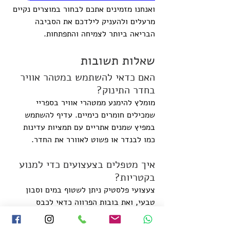
ואנחנו מזמינים אתכם לבחור במוצרים נקיים 
מרעלים ולהעניק לילדכם את הסביבה 
הבריאה ביותר לצמיחה והתפתחות.
שאלות תשובות
האם כדאי להשתמש במטהר אוויר 
בחדר התינוק?
מומלץ להימנע ממטהרי אוויר בספריי 
שמכילים חומרים כימיים. עדיף להשתמש 
במפיץ שמנים אתריים עם תמציות עדינות 
כמו לבנדר או פשוט לאוורר את החדר.
איך מטפלים בצעצועים כדי למנוע 
בקטריות?
צעצועי פלסטיק ניתן לשטוף במים וסבון 
טבעי, ואת בובות הפרווה כדאי לכבס 
בטמפרטורה מתאימה פעם בחודש או 
להקפיא אותן ללילה כדי לחסל קרדית אבק.