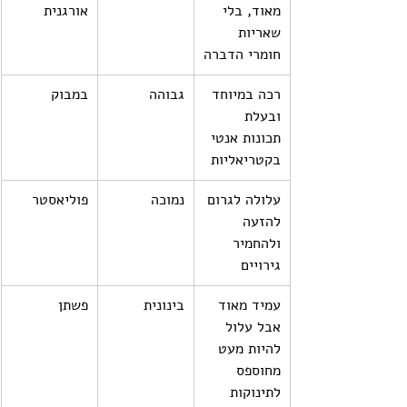
מאוד, בלי 
אורגנית
שאריות 
חומרי הדברה
רכה במיוחד 
גבוהה
במבוק
ובעלת 
תכונות אנטי 
בקטריאליות
עלולה לגרום 
נמוכה
פוליאסטר
להזעה 
ולהחמיר 
גירויים
עמיד מאוד 
בינונית
פשתן
אבל עלול 
להיות מעט 
מחוספס 
לתינוקות