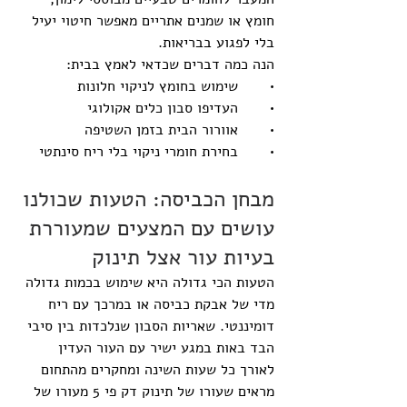
חומץ או שמנים אתריים מאפשר חיטוי יעיל 
בלי לפגוע בבריאות.
הנה כמה דברים שכדאי לאמץ בבית:
•       שימוש בחומץ לניקוי חלונות
•       העדיפו סבון כלים אקולוגי
•       אוורור הבית בזמן השטיפה
•       בחירת חומרי ניקוי בלי ריח סינתטי
מבחן הכביסה: הטעות שכולנו 
עושים עם המצעים שמעוררת 
בעיות עור אצל תינוק
הטעות הכי גדולה היא שימוש בכמות גדולה 
מדי של אבקת כביסה או במרכך עם ריח 
דומיננטי. שאריות הסבון שנלכדות בין סיבי 
הבד באות במגע ישיר עם העור העדין 
לאורך כל שעות השינה ומחקרים מהתחום 
מראים שעורו של תינוק דק פי 5 מעורו של 