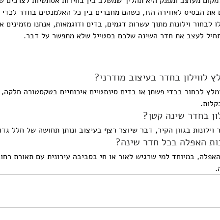
מקום מעוצב ומפנק היא תהליך שמשלב בין בחירות אסתטיות לצרכים שלכ
ים את הבסיס לאווירה הזו, כשהם מחברים בין כל האלמנטים בחדר לכדי
לבחור וילונות מתוך עשרות דגמים, בדים ודוגמאות, אנחנו מזמינים א
חיל לעצב את חדר השינה שלכם בסטייל שלא מתפשר על דבר.
ץ לווילון בחדר בעיצוב מודרני?
ומלץ לבחור בבדי פשתן או בדים סינתטיים איכותיים בטקסטורה חלקה, 
קלות.
ון בחדר שינה קטן?
וילונות בגוון הקיר, דבר שיוצר רצף בעיצוב ונותן תחושה של חלל גדול
נות האפלה בכל חדר שינה?
פלה, במיוחד למי שרגיש לאור או חי בסביבה עירונית עם תאורת רחוב
.