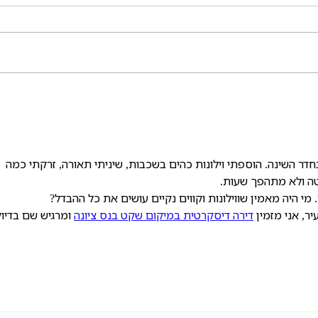
איך מכבסים בגדי במבוק? כך
חולצו
תשמרו עליהם לאורך זמן
המושל
ר השינה. הוספתי וילונות כהים בשכבות, שיניתי תאורה, זרקתי כמה 
טה ולא מתהפך שעות.
 מי היה מאמין שווילונות וקווים נקיים עושים את כל ההבדל?
ר, אני מזמין 
דירה דיסקרטית במיקום שקט בנס ציונה
 ומרגיש שם בדיוק