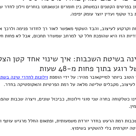
 בפרטים הקטנים ובמשחק בין חומרים וכשאנחנו בוחרים וילון לחדר שי
בד שקוף ועדין יוצר עומק יפיפה.
ת וקרקוע לעיצוב, והבד השקוף מאפשר לאור רך לחדור פנימה ולרכך את
ודיות הזו היא שהופכת חלל קר למרחב שמשדר תחכום, אבל לא פחות חש
ינה בשיטת השכבות: איך שינוי אחד קטן הצל
וגע בתוך פחות מ-48 שעות
הטוב ביותר למייקאובר מהיר: על ידי הוספת 
וילונות לחדרי שינה בשת
לעיצוב, מקבלים שליטה מלאה על רמת הפרטיות והאקוסטיקה בחדר.
ינו כשלקוחה בחרה שני סוגי וילונות, כביכול שונים, ויצרה שכבות שהפ
ין. 
כבות רמת הרעש בחדר יורדת משמעותית, ופתאום החלל מרגיש עוטף ומ
טה יוקרתית בלי להשקיע בשיפוץ.