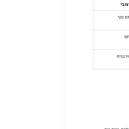
צובי
ם נקי
חם
ורבנית