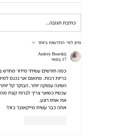
כתיבת תגובה...
מדריך בדי הטקסטיל: מה ההבדל
מיון לפי:
החדשות ביותר
בין כותנה מצרית, כותנה סרוקה,
Andrey Boarskij
ג'רסי וטריקו?
17 במאי
כמה חודשים עשיתי סידור מחדש בחד
כריות רכות. פתאום אני נכנס למי
השינה עמוקה יותר, הבוקר קל יותר.
עכשיו כשאני צריך לברוח קצת מהעי
את אותו רוגע.
אתה כבר עשית מייקאובר כזה?
לייק
להשיב