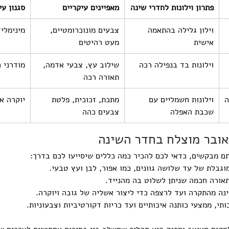
פתרון וילונות לחדרי שינה
מאפיינים עיקריים
סגנון עי
וילון גלילה בהתאמה 
צבעים מונוכרומטיים, 
מינימליז
אישית
מעט רהיטים
וילונות בד בנפילה רכה
שילוב עץ, צבעי אדמה, 
מודרני 
תאורה רכה
ה
וילונות חשמליים עם 
מתכת, זכוכית, פלטת 
יוקרה א
שכבת האפלה
צבעים כהה
 מבקשים, כדאי לכם להכיר כמה כללים שיסייעו לכם בדרך:
גבלת של עד שלושה גוונים, כמו אפור, לבן ועץ טבעי.
אורה חכמה שניתן לשלוט בה מהנייד.
ינה מהתקרה ועד לרצפה כדי ליצור אשליה של גובה ויוקרה.
י, ממצעי כותנה איכותיים ועד כריות דקורטיביות וצבעוניות.