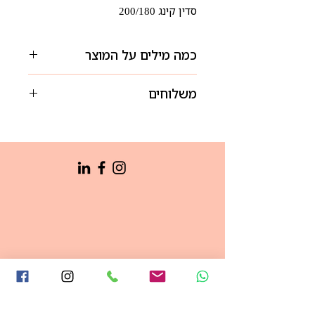
סדין קינג 200/180
כמה מילים על המוצר
סדינים, מבחינתנו, הם הבסיס. הבסיס
משלוחים
לכל שינה טובה. כמו כל המצעים שלנו,
גם הסדינים מכותנה הם היפו-אלרגנים,
שליח של במבו.קו יגיע אליכם בתוך 3-
נושמים ומושלמים לשמירה על חום
5 ימי עסקים מרגע ההזמנה.
הגוף שלכם - בקיץ או בחורף. סדיני
עלות המשלוח: 30 שקלים.
ג'רסי מגיעים במגוון גדלים כדי להתאים
משלוח מעל 199 שקלים: עלינו.
לרוב סוגי המיטות הקיימות.
איסוף עצמי: ללא עלות. נקודת החלוקה
ניתן לכבס רגיל במכונה 40 מעלות
שלנו היא בחנות שלנו, ביאליק 45, רמת
ולייבש במייבש. אין צורך בגיהוץ!!!!
השרון, בתיאום מראש בטלפון 03-
6718522
ראשי
סניף רמה"ש
אודות