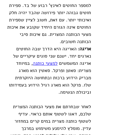
למספר החוטים לאינץ' רבוע של בד. ספירת 
חוטים גבוהה יותר פירושה שהבד יהיה חלק 
ואיכותי יותר. עם זאת, חשוב לציין שספירת 
החוטים אינה הגורם היחיד שקובע את איכות 
מצעי הכותנה המצרית. גם איכות סיבי 
הכותנה חשובים.
אריגה: 
האריגה היא הדרך שבה החוטים 
נארגים יחד. ישנם שני סוגים עיקריים של 
אריגה המשמשים 
למצעי כותנה
, במיוחד 
מצרית: סאטן ופרקל. סאטין הוא מארג 
מבריק הידוע ברכות ובתחושה היוקרתית 
שלו. פרקל הוא מארג רגיל הידוע בעמידותו 
וביכולת הנשימה.
לאחר שבחרתם את מצעי הכותנה המצרית 
שלכם, דאגו לשטוף אותם כראוי. עדיף 
לשטוף כותנה מצרית במים קרים במחזור 
עדין. מומלץ להימנע משימוש במרכך 